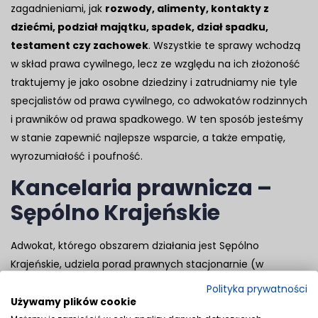
zagadnieniami, jak
rozwody, alimenty, kontakty z
dziećmi, podział majątku, spadek, dział spadku,
testament czy zachowek
. Wszystkie te sprawy wchodzą
w skład prawa cywilnego, lecz ze względu na ich złożoność
traktujemy je jako osobne dziedziny i zatrudniamy nie tyle
specjalistów od prawa cywilnego, co adwokatów rodzinnych
i prawników od prawa spadkowego. W ten sposób jesteśmy
w stanie zapewnić najlepsze wsparcie, a także empatię,
wyrozumiałość i poufność.
Kancelaria prawnicza –
Sępólno Krajeńskie
Adwokat, którego obszarem działania jest Sępólno
Krajeńskie, udziela porad prawnych stacjonarnie (w
Bydgoszczy) i online. Pomożemy w każdej sprawie
Polityka prywatności
wchodzącej w skład naszej oferty. Zachęcamy do
Używamy plików cookie