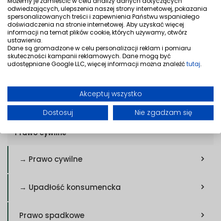
zapoznania się z
cennikiem
Kancelarii – zastrzegamy
Możemy je zamieścić w celu analizy danych dotyczących
odwiedzających, ulepszenia naszej strony internetowej, pokazania
jednak, że
koszt usługi adwokackiej ustalamy
spersonalizowanych treści i zapewnienia Państwu wspaniałego
doświadczenia na stronie internetowej. Aby uzyskać więcej
indywidualnie
, biorąc pod uwagę stopień skomplikowania
informacji na temat plików cookie, których używamy, otwórz
sprawy oraz czas poświęcony na udzielenie wyczerpującej
ustawienia.
Dane są gromadzone w celu personalizacji reklam i pomiaru
odpowiedzi. Więcej informacji udzielimy podczas
skuteczności kampanii reklamowych. Dane mogą być
udostępniane Google LLC, więcej informacji można znaleźć
tutaj
.
bezpośredniego
kontaktu
– zapytania można składać
zarówno telefonicznie, jak i mailowo.
Akceptuj wszystko
Dostosuj
Nie zgadzam się
Prawo cywilne
→ Prawo cywilne
→ Upadłość konsumencka
Prawo spadkowe