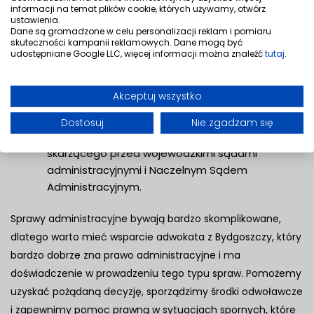
informacji na temat plików cookie, których używamy, otwórz
Kancelarii obejmuje:
ustawienia.
Dane są gromadzone w celu personalizacji reklam i pomiaru
sporządzanie skarg na postanowienia organów
skuteczności kampanii reklamowych. Dane mogą być
udostępniane Google LLC, więcej informacji można znaleźć
tutaj
.
Krajowej Administracji Skarbowej,
sporządzanie skarg kasacyjnych w odpowiedzi
Akceptuj wszystko
na niekorzystne wyroki wojewódzkich sądów
administracyjnych,
Dostosuj
Nie zgadzam się
występowanie w charakterze pełnomocnika
skarżącego przed wojewódzkimi sądami
administracyjnymi i Naczelnym Sądem
Administracyjnym.
Sprawy administracyjne bywają bardzo skomplikowane,
dlatego warto mieć wsparcie adwokata z Bydgoszczy, który
bardzo dobrze zna prawo administracyjne i ma
doświadczenie w prowadzeniu tego typu spraw. Pomożemy
uzyskać pożądaną decyzję, sporządzimy środki odwoławcze
i zapewnimy pomoc prawną w sytuacjach spornych, które