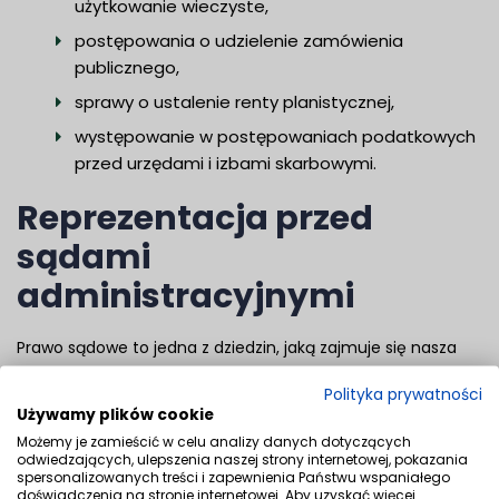
użytkowanie wieczyste,
postępowania o udzielenie zamówienia
publicznego,
sprawy o ustalenie renty planistycznej,
występowanie w postępowaniach podatkowych
przed urzędami i izbami skarbowymi.
Reprezentacja przed
sądami
administracyjnymi
Prawo sądowe to jedna z dziedzin, jaką zajmuje się nasza
Kancelaria Prawna, której siedzibą jest Bydgoszcz. Dzięki
Polityka prywatności
wieloletniemu doświadczeniu jesteśmy w stanie nie tylko
Używamy plików cookie
doradzać w zakresie prawa administracyjnego, lecz także
Możemy je zamieścić w celu analizy danych dotyczących
odwiedzających, ulepszenia naszej strony internetowej, pokazania
reprezentować naszych Klientów w sprawach
spersonalizowanych treści i zapewnienia Państwu wspaniałego
sądowoadministracyjnych. Zakres usług prawniczych
doświadczenia na stronie internetowej. Aby uzyskać więcej