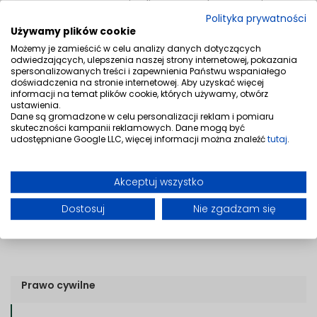
reprezentowaniu Klienta przed organami
Polityka prywatności
ścigania i sądami,
Używamy plików cookie
przygotowywaniu środków zaskarżenia, m.in.
Możemy je zamieścić w celu analizy danych dotyczących
apelacji.
odwiedzających, ulepszenia naszej strony internetowej, pokazania
spersonalizowanych treści i zapewnienia Państwu wspaniałego
doświadczenia na stronie internetowej. Aby uzyskać więcej
Podejrzany ma prawo do zgłaszania wniosków dowodowych
informacji na temat plików cookie, których używamy, otwórz
ustawienia.
w trakcie przesłuchania, lecz nie zawsze z niego korzysta.
Dane są gromadzone w celu personalizacji reklam i pomiaru
skuteczności kampanii reklamowych. Dane mogą być
Wsparcie doświadczonego adwokata jest więc w tej
udostępniane Google LLC, więcej informacji można znaleźć
tutaj
.
sytuacji niezwykle pomocne i może mieć znaczący wpływ
na dalszy przebieg sprawy. Zajmujemy się
Akceptuj wszystko
reprezentowaniem osób podejrzanych i pokrzywdzonych w
sprawach o wykroczenia, a także w sprawach karnych i
Dostosuj
Nie zgadzam się
sprawach karno-skarbowych.
Prawo cywilne