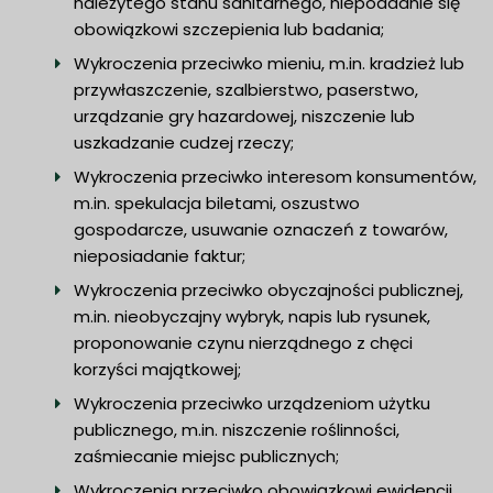
należytego stanu sanitarnego, niepoddanie się
obowiązkowi szczepienia lub badania;
Wykroczenia przeciwko mieniu, m.in. kradzież lub
przywłaszczenie, szalbierstwo, paserstwo,
urządzanie gry hazardowej, niszczenie lub
uszkadzanie cudzej rzeczy;
Wykroczenia przeciwko interesom konsumentów,
m.in. spekulacja biletami, oszustwo
gospodarcze, usuwanie oznaczeń z towarów,
nieposiadanie faktur;
Wykroczenia przeciwko obyczajności publicznej,
m.in. nieobyczajny wybryk, napis lub rysunek,
proponowanie czynu nierządnego z chęci
korzyści majątkowej;
Wykroczenia przeciwko urządzeniom użytku
publicznego, m.in. niszczenie roślinności,
zaśmiecanie miejsc publicznych;
Wykroczenia przeciwko obowiązkowi ewidencji,