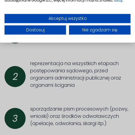
Zakres usług
Akceptuj wszystko
Dostosuj
porady prawne i konsultacje
Nie zgadzam się
1
reprezentacja na wszystkich etapach
postępowania sądowego, przed
2
organami administracji publicznej oraz
organami ścigania
sporządzanie pism procesowych (pozwy,
3
wnioski) oraz środków odwoławczych
(apelacje, odwołania, skargi itp.)