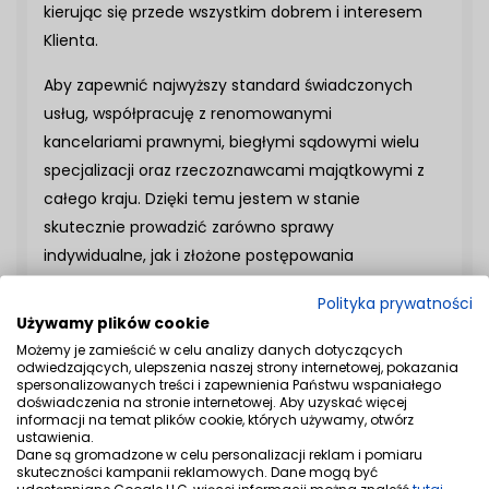
kierując się przede wszystkim dobrem i interesem
Klienta.
Aby zapewnić najwyższy standard świadczonych
usług, współpracuję z renomowanymi
kancelariami prawnymi, biegłymi sądowymi wielu
specjalizacji oraz rzeczoznawcami majątkowymi z
całego kraju. Dzięki temu jestem w stanie
skutecznie prowadzić zarówno sprawy
indywidualne, jak i złożone postępowania
wymagające wsparcia ekspertów z dziedzin
Polityka prywatności
pokrewnych.
Używamy plików cookie
Możemy je zamieścić w celu analizy danych dotyczących
Zapraszam do zapoznania się z
ofertą kancelarii
odwiedzających, ulepszenia naszej strony internetowej, pokazania
spersonalizowanych treści i zapewnienia Państwu wspaniałego
oraz do kontaktu w celu omówienia Państwa
doświadczenia na stronie internetowej. Aby uzyskać więcej
sprawy.
informacji na temat plików cookie, których używamy, otwórz
ustawienia.
Dane są gromadzone w celu personalizacji reklam i pomiaru
skuteczności kampanii reklamowych. Dane mogą być
udostępniane Google LLC, więcej informacji można znaleźć
tutaj
.