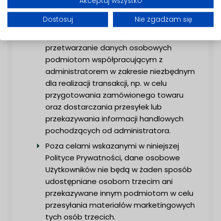
VII. Powierzenie przetwarzania
Akceptuj wszystko
danych innym podmiotom
Dostosuj
Nie zgadzam się
Administrator może powierzać
przetwarzanie danych osobowych
podmiotom współpracującym z
administratorem w zakresie niezbędnym
dla realizacji transakcji, np. w celu
przygotowania zamówionego towaru
oraz dostarczania przesyłek lub
przekazywania informacji handlowych
pochodzących od administratora.
Poza celami wskazanymi w niniejszej
Polityce Prywatności, dane osobowe
Użytkowników nie będą w żaden sposób
udostępniane osobom trzecim ani
przekazywane innym podmiotom w celu
przesyłania materiałów marketingowych
tych osób trzecich.