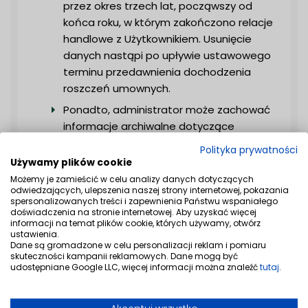
przez okres trzech lat, począwszy od
końca roku, w którym zakończono relacje
handlowe z Użytkownikiem. Usunięcie
danych nastąpi po upływie ustawowego
terminu przedawnienia dochodzenia
roszczeń umownych.
Ponadto, administrator może zachować
informacje archiwalne dotyczące
zawartych transakcji, gdyż ich
Polityka prywatności
przechowywanie jest związane z
Używamy plików cookie
przysługującymi Użytkownikowi
Możemy je zamieścić w celu analizy danych dotyczących
odwiedzających, ulepszenia naszej strony internetowej, pokazania
roszczeniami, np. z tytułu rękojmi.
spersonalizowanych treści i zapewnienia Państwu wspaniałego
doświadczenia na stronie internetowej. Aby uzyskać więcej
Jeśli żadna umowa nie została zawarta
informacji na temat plików cookie, których używamy, otwórz
między Użytkownikiem i Właścicielem,
ustawienia.
Dane są gromadzone w celu personalizacji reklam i pomiaru
dane osobowe Użytkownika są
skuteczności kampanii reklamowych. Dane mogą być
przechowywane do czasu usunięcia konta
udostępniane Google LLC, więcej informacji można znaleźć
tutaj
.
Użytkownika na stronie internetowej.