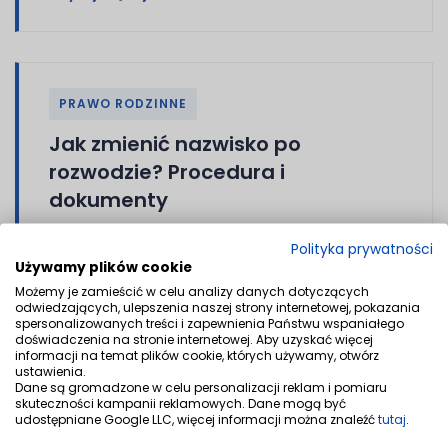
PRAWO RODZINNE
Jak zmienić nazwisko po
rozwodzie? Procedura i
dokumenty
Zmiana nazwiska po rozwodzie jest Twoją decyzją,
Polityka prywatności
a nie obowiązkiem. Sprawdź, jakich formalności
Używamy plików cookie
trzeba dopełnić, aby wrócić do nazwiska sprzed
Możemy je zamieścić w celu analizy danych dotyczących
odwiedzających, ulepszenia naszej strony internetowej, pokazania
ślubu.
spersonalizowanych treści i zapewnienia Państwu wspaniałego
doświadczenia na stronie internetowej. Aby uzyskać więcej
Czytaj więcej
informacji na temat plików cookie, których używamy, otwórz
ustawienia.
Dane są gromadzone w celu personalizacji reklam i pomiaru
skuteczności kampanii reklamowych. Dane mogą być
udostępniane Google LLC, więcej informacji można znaleźć
tutaj
.