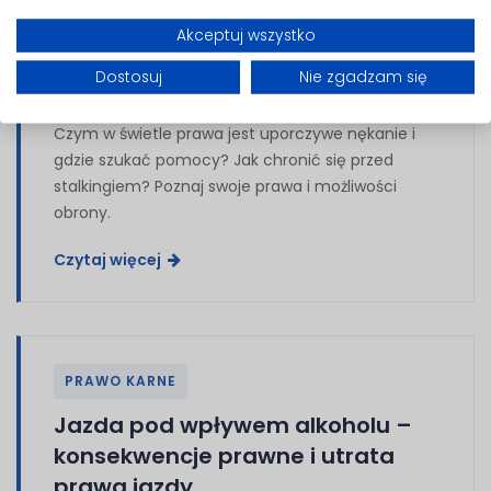
PRAWO KARNE
Akceptuj wszystko
Stalking – czym jest i jak się przed
Dostosuj
Nie zgadzam się
nim bronić?
Czym w świetle prawa jest uporczywe nękanie i
gdzie szukać pomocy? Jak chronić się przed
stalkingiem? Poznaj swoje prawa i możliwości
obrony.
Czytaj więcej
PRAWO KARNE
Jazda pod wpływem alkoholu –
konsekwencje prawne i utrata
prawa jazdy