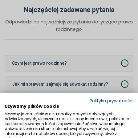
Najczęściej zadawane pytania
Odpowiedzi na najważniejsze pytania dotyczące prawa
rodzinnego
+
Czym jest prawo rodzinne?
Prawo rodzinne to dział prawa cywilnego, który zajmuje się
regulowaniem stosunków prawnych w rodzinie. Podstawowym
+
Jakimi sprawami zajmuje się adwokat rodzinny?
źródłem polskiego prawa rodzinnego jest Kodeks rodzinny i
Adwokat rodzinny prowadzi sprawy o rozwód i separację,
opiekuńczy, regulujący zagadnienia takie jak małżeństwo,
Polityka prywatności
alimenty, podział majątku dorobkowego, ustalenie władzy
Dlaczego warto skorzystać z pomocy adwokata w
pokrewieństwo, powinowactwo, opiekę i kuratelę.
Używamy plików cookie
+
rodzicielskiej, uregulowanie kontaktów z dzieckiem, ustalenie i
sprawach rodzinnych?
Możemy je zamieścić w celu analizy danych dotyczących
odwiedzających, ulepszenia naszej strony internetowej, pokazania
zaprzeczenie ojcostwa, przysposobienie dziecka (adopcję),
Sprawy rodzinne należą do szczególnie delikatnych i generują
spersonalizowanych treści i zapewnienia Państwu wspaniałego
unieważnienie małżeństwa oraz sporządzanie intercyz i
doświadczenia na stronie internetowej. Aby uzyskać więcej
silne emocje. Doświadczony adwokat zapewnia obiektywne
Gdzie rozpatrywane są sprawy z zakresu prawa
informacji na temat plików cookie, których używamy, otwórz
porozumień wychowawczych.
+